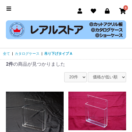
0
全て
|
カタログケース
|
吊り下げタイプ A
2件
の商品が見つかりました