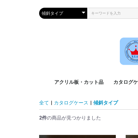
アクリル板・カット品
カタログケ
透明(クリア)
透明マット(艶消し)
白(ホワイト)
黒(ブラック)
乳半(ニュウハン)
ガラス色
吊り下げタ
吊り下げタ
吊り下げタ
マグネット
傾斜タイプ
2ミリ厚
3ミリ厚
5ミリ厚
3ミリ厚
5ミリ厚
3ミリ厚
5ミリ厚
3ミリ厚
5ミリ厚
3ミリ厚
5ミリ厚
3ミリ厚
5ミリ厚
全て
|
カタログケース
|
傾斜タイプ
し込み用
2件
の商品が見つかりました