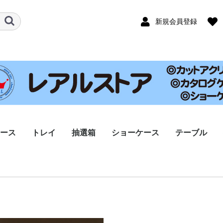
新規会員登録
ース
トレイ
抽選箱
ショーケース
テーブル
イプ A
イプ B
イプ 右差
タイプ